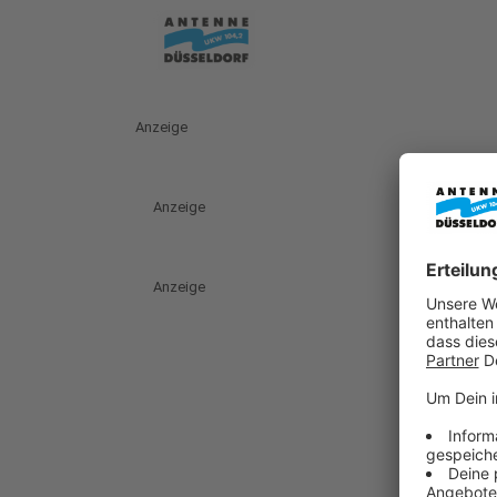
Anzeige
Anzeige
Anzeige