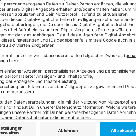
Veröffentlicht:
Mittwoch, 20.05.2020 17:08
Anzeige
Das bedeutet: Am Wochenende und vor Feiertagen gi
Express-Angebot. Unter anderem die U74, U75 und U
morgens.
Rheinbahn Nachtverkehr:
U74, U75 und U79 sowie die Buslinien NE3, NE7 und N
830, NE1, NE2, NE4, NE5 und NE6 stündlich bis 4 Uhr
U71 ist bis 3 Uhr
U72 verbindet Düsseldorf und Ratingen bis 2 Uhr
Anzeige