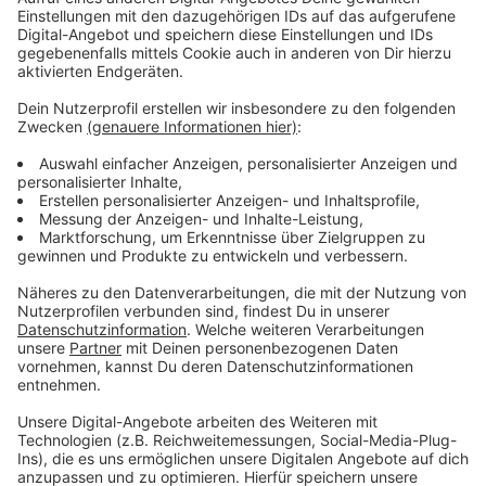
Untersuchung bezieht sich auf Daten des online-
Portals
ImmoScout24
.
Anzeige
Weitere Infos und Links zum Thema:
Anzeige
Mieten explodieren im Düseldorfer Umland
Einfamilienhäuser auch hier in Düsseldorf steigen
Preise
Eigentum in Düsseldorf nicht so stark nachgefragt
Düsseldorf - Verbraucherzentrale warnt vor Fake-
Immobilien
GGF Wohnungsbörse.net - auch betrieben von