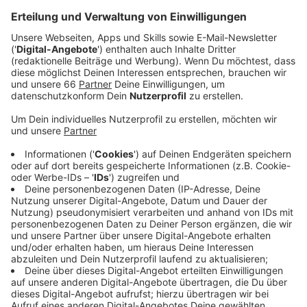
Veröffentlicht:
Freitag, 18.07.2025 16:47
Anzeige
Quadratmeterpreis im Premiumbereich:
8.600 Euro
Anzeige
Es gab laut einer Untersuchung der Firma Dahler in den
vergangenen drei Monaten ein gutes Drittel (36%)
mehr neu gebaute Premiumwohnungen, als im ersten
Quartal des Jahres. Die Anfragen dafür sind aber
zurück gegangen. Allerdings sind die Preise auch sehr
hoch: im Schnitt zahlt man für das Luxus-Eigentum
rund 8.600 Euro pro Quadratmeter (8.581 €/m²). Die