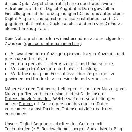
Anzeige
Gezählt wird die höchste Anzahl jeder Art, die
gleichzeitig zu sehen ist. Die Ergebnisse können online
oder per App gemeldet werden. Die Aktion hilft, den
Bestand von Arten wie Amseln, Meisen oder Spatzen
zu erfassen. Im letzten Jahr haben laut NABU NRW-
weit mehr als 20.000 Menschen bei der Aktion
mitgemacht.
Anzeige
Weitere Infos und Links zum Thema
Anzeige