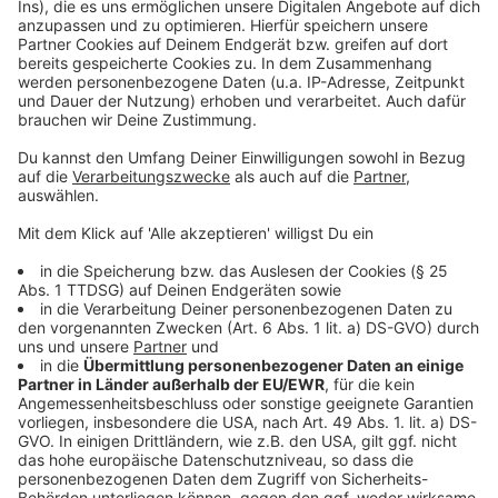
Das meldet der NABU
Weitere Infos zur "Schulstunde der Wintervögel"
Im Sommer gab es die Zählaktion "Schmetterlingszeit"
Anzeige
Folge uns für mehr News & Updates:
Anzeige
Instagram
|
Facebook
|
WhatsApp-Kanal
Anzeige