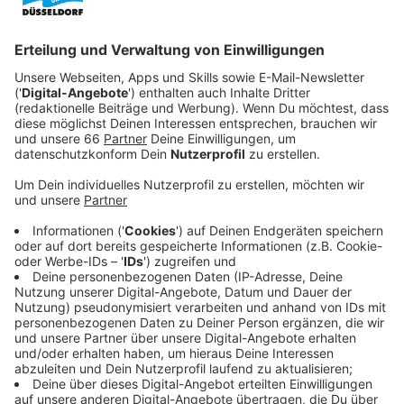
Anzeige
NABU ruft zur Vogelzählung auf
Anzeige
Der Naturschutzbund NABU mit Sitz in Düsseldorf ruft
ab Freitag, 9. Januar 2025, wieder zur „Stunde der
Wintervögel“ auf. Bis Sonntag (11. Januar 2026) sollen
alle Interessierten eine Stunde lang Vögel zählen – am
Futterhäuschen, im Park oder vom Balkon aus.
Anzeige
So funktioniert die Vogelzählung