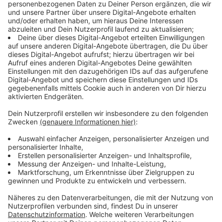
Kreativität und Gemeinschaft im Fokus
Anzeige
Das Programm bietet eine breite Palette an
Aktivitäten, die über die vier Tage verteilt sind. Auf
dem Plan stehen zahlreiche kreative Aktionen, bei
denen sich die Mädchen ausprobieren können. Am
Dienstag wird zum Beispiel ein gemeinsamer Rap
entwickelt und am Donnerstag gibt es eine
Demonstration mit anschließender Neon-Disco. Die
Programme beginnen täglich um 15.30 Uhr. Die
Teilnahme ist kostenlos, eine Anmeldung ist nicht
nötig.
Anzeige
Wochenendfahrt zum Abschluss