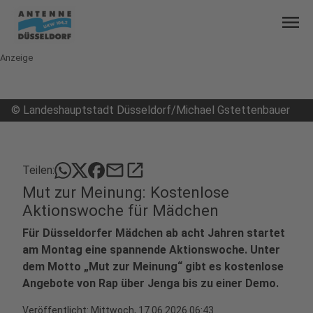
menu
Anzeige
©
Landeshauptstadt Düsseldorf/Michael Gstettenbauer
mail
open_in_new
Teilen:
Mut zur Meinung: Kostenlose
Aktionswoche für Mädchen
Für Düsseldorfer Mädchen ab acht Jahren startet
am Montag eine spannende Aktionswoche. Unter
dem Motto „Mut zur Meinung“ gibt es kostenlose
Angebote von Rap über Jenga bis zu einer Demo.
Veröffentlicht:
Mittwoch, 17.06.2026 06:43