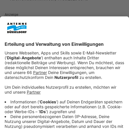
Anzeige
Von der Kletterwand bis zur eigenen Demonstration:
Düsseldorfer Mädchen ab acht Jahren können ab
Montag eine kostenlose Aktionswoche erleben. Unter
dem Motto „Mut zur Meinung - Demokratie leben!“
laden mehrere Kinder- und Jugendfreizeiteinrichtungen
der Stadt von Montag bis Donnerstag zu einem
abwechslungsreichen Programm ein. Ziel der Initiative
ist es, jungen Teilnehmerinnen Raum zu geben, ihre
eigenen Standpunkte zu finden und diese kreativ
auszudrücken.
Anzeige