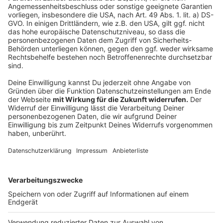
Das meldet die Stadt
Signal for Help rettet Mädchen am Hbf
Girls’Day 2026 in Düsseldorf
Anzeige
Folge uns für mehr News & Updates:
Anzeige
Instagram
|
Facebook
|
WhatsApp-Kanal
Anzeige