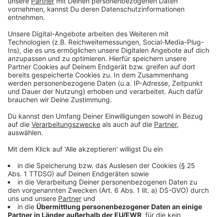
Anzeige
Im Anschluss an die MiDiA(Mädchen in Düsseldorf in
Aktion)-Woche findet von Freitag, 26. Juni, bis
Sonntag, 28. Juni 2026, eine Wochenendfahrt zum
Haus Aurora im Sauerland statt. Das Camp liegt in
unmittelbarer Nähe des Freizeitparks Fort Fun, der an
zwei Tagen besucht wird. Die Teilnahmegebühr
beträgt 50 Euro. Für die Wochenendfahrt ist eine
verbindliche Anmeldung in einer der
Jugendfreizeiteinrichtungen erforderlich.
Anzeige
Weitere Infos und Links zum Thema
Anzeige