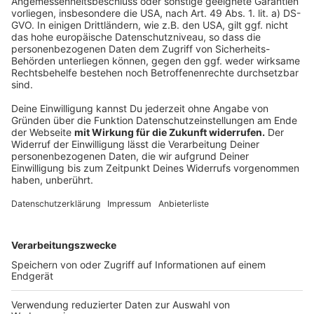
©
Copyright: Apple TV+
Halb Mensch, halb Maschine - kann das gut gehen?
Anzeige
©
Copyright: Apple TV+
Dr. Mensah und der Murderbot sind ein Team. Doch
sind sie das wirklich?
Anzeige