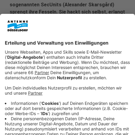
sogenannten SecUnits (Alexander Skarsgård)
sprengt ihre Fesseln. Sie hackt sich selbst, erlangt
ein eigenes Bewusstsein – und tauft sich
selbstironisch: Murderbot. Was folgt, ist keine
klassische Heldengeschichte. Murderbot will
eigentlich nur eines: in Ruhe gelassen werden und
möglichst wenig mit Menschen zu tun haben.
Emotionen sind ihm ebenso suspekt wie
faszinierend. Doch die neue Autonomie hat ihren
Preis – denn sollte der Konzern, der ihn
ursprünglich geschaffen hat, von seiner
Selbstständigkeit erfahren, droht die sofortige
Verschrottung.
Veröffentlicht:
Sonntag, 25.05.2025 16:02
Anzeige