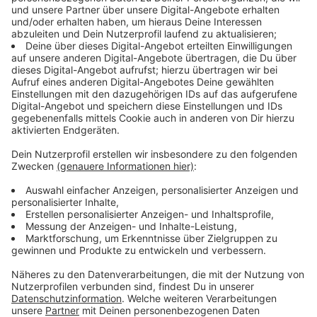
Widerwillig übernimmt Murderbot einen Auftrag, bei
dem er ein Wissenschaftsteam auf einen fremden
Planeten begleiten und beschützen soll. Angeführt
wird die Expedition von Dr. Mensah (Noma
Dumezweni), zum Team gehören unter anderem
Gurathin (David Dastmalchian), Pin-Lee (Sabrina Wu)
und Ratthi (Akshay Khanna). Schnell zeigt sich: Die
Mission ist nicht das, was sie zu sein scheint –
Sabotage, Lebensgefahr und düstere
Machenschaften bedrohen das Team. Und mittendrin:
ein sarkastischer Cyborg mit Identitätskrise.
Streaming-Dienst: Apple TV+
Anzeige
Wir benötigen Ihre