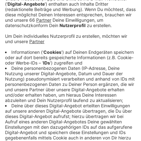
Veröffentlicht:
Dienstag, 24.05.2022 15:08
Anzeige
Das Who-is-who des Musikbusiness und viele Promis
treffen sich regelmäßig bei der Verleihung des
Musikpreises. Rita Ora, Ed Sheeran oder Yungblood
waren zum Beispiel bei den EMAs im vergangenen Jahr
in Budapest dabei. In über 170 Ländern wird das
Musikspektakel ausgestrahlt. Düsseldorf sei als
Austragungsort besonders geeignet, hieß es bei der
Pressekonferenz, da die Stadt "genauso wie die
Musikbranche für Vielfalt und Internationalität" stehe.
Welche Künstler*innen zur Verleihung kommen, ist
noch nicht klar. Die Preisverleihung findet zum
sechsten Mal in Deutschland statt - und das im
Jubiläumsjahr: MTV Germany gibt es jetzt seit 25