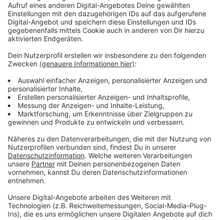
Wir verwenden einen Service eines
Drittanbieters, um Videoinhalte
einzubetten. Dieser Service kann
Daten zu Ihren Aktivitäten
sammeln. Bitte lesen Sie die
Details durch und stimmen Sie der
Nutzung des Service zu, um dieses
Video anzusehen.
Mehr Informationen
Brutale Morde und grenzenlose Liebe: Im Leben von
Ray findet beides einen Platz. Doch das zerreißt den
Akzeptieren
scheinbar skrupellosen Killer immer mehr.
powered by
Usercentrics Consent
Anzeige
Management Platform
©
Copyright: Sky / Fox