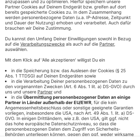
Ray unternimmt viel mit seiner Tochter. Doch wenn er
alleine unterwegs ist, ist Ray unberechenbar und
brutal.
Anzeige
©
Copyright: Sky / Fox
Auf der anderen Seite ist er ein brutaler Auftragskiller...
Anzeige
Anzeige