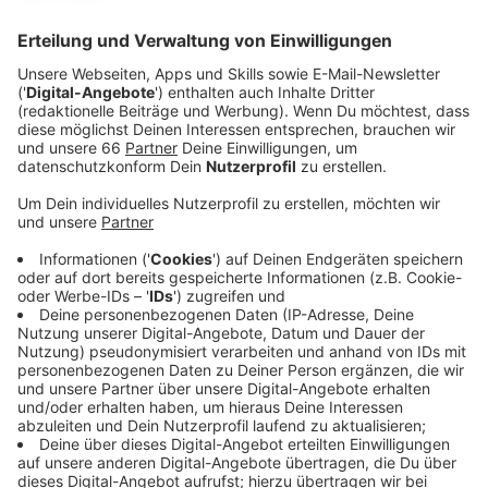
Anzeige
Wäre da nicht seine dunkle Seite. Der Auftragskiller
kennt bei seinen Aufträgen kein Erbarmen. Und schnell
wird klar - dieser Mann hat tiefe seelische Wunden …
Streaming-Dienst: Sky Ticket
Anzeige
Wir benötigen Ihre
Zustimmung, um den YouTube
Video-Service zu laden!