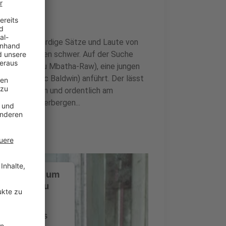
r gibt merkwürdige Sätze und Laute von
 ihm das Leben schwer. Auf der Suche
ura Rose (Gugu Mbatha-Raw), eine jungen
ndolph (Alec Baldwin) anführt. Der lässt
breißen lassen und ordentlich am
h mehr zu verbergen...
ustimmung, um
-Service zu
ervice eines