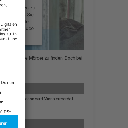
ideoinhalte
ce kann Daten zu
 Bitte lesen Sie
timmen Sie der
um dieses Video
.
onen
es daran, seine Mörder zu finden. Doch bei
.
nsent Management
rkrankung. Doch dann wird Minna ermordet.