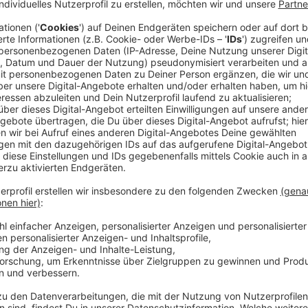
Anzeige
Der Ermittler leidet unter dem Tourette-Syndrom. E
sich und unkontrollierbare Muskelzuckungen machen
nach Minnas Mörder trifft er in einem Nachtclub La
Frau, die Proteste gegen den Immobilienhai Moses Ra
ganze Straßenzüge zu Slums erklären, damit er sie a
Weiterverkauf verdienen kann. Doch Randolph hat noc
Anzeige
Wir benötigen Ihre Z
den YouTube Video
laden!
Wir verwenden einen S