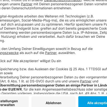
Drittanbieters, um V
einzubetten. Dieser Servi
Ihren Aktivitäten sammeln.
die Details durch und s
Nutzung des Service zu, 
anzusehen
Mehr Informati
Lionel hat seinen Mentor Minna verloren. Er setzt all
Akzeptieren
seinen Ermittlungen stößt er auf einen Riesenskandal
powered by
Usercentrics Co
Anzeige
Platform
©
Copyright 2019 Warner Bros. Ent. All Rights Reserved
Detektiv Minna hat ein Lionel geglaubt, trotz seiner E
Anzeige
©
Copyright 2019 Warner Bros. Ent. All Rights Reserved