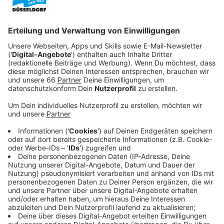
Veröffentlicht:
Sonntag, 22.11.2020 19:14
Anzeige
Ein jährliches magisches Ritual beruft die Hexen zum
Antritt der Grundausbildung ein. Mit dabei sind in
diesem Jahr auch Abigail (Ashley Nicole Williams),
Raelle (Taylor Hickson) und Tally (Jessica Sutton).
Drei sehr unterschiedliche Frauen, deren Schicksal nun
dadurch verknüpft ist, dass sie ihre Grundausbildung
als Team und Schicksalsgemeinschaft durchlaufen
müssen. Nur wenn sie gut zusammenarbeiten,
schaffen sie es in die Offiziersausbildung und damit an
die tödliche Front…