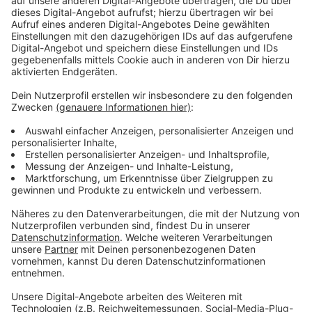
Copyright: ABC Family / Amazon Prime
Anzeige
Raelle, Tally und Abigail sind kaum dem Teenageralter
entwachsen. Doch von nun an müssen sie sich als
Rekrutinnen der US-Zauberarmee bösen
Hexenterroristinnen stellen, die in Einkaufszentren
oder auf Kreuzfahrtschiffen grausame Massaker
anrichten.
Anzeige