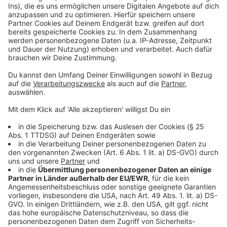
©
Copyright: ABC Family / Amazon Prime
In der Ausbildung sind die drei Hexen oft auf sich allein
gestellt. Umso wichtiger ist, dass sie
zusammenwachsen.
Anzeige
©
Copyright: ABC Family / Amazon Prime
Die ersten Kriegseinsätze enden für die drei blutig und
mit hohen Verlusten.
Anzeige