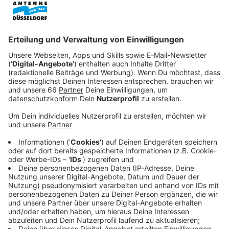
Veröffentlicht:
Montag, 31.10.2022 12:52
Anzeige
Allie und seine Frau Margot (Melissa George) treffen
daher eine radikale Entscheidung. Gegen den Willen
ihrer Kinder Charlie (Gabriel Bateman) und Dina (Logan
Polish) versuchen sie durch Mexiko nach Südamerika
zu flüchten. Gerade für die Kinder zündet Allie hier die
nächste Stufe seiner Kritik am System und verbietet
ihnen Mobiltelefone oder moderne
Kommunikationsmittel. Doch je länger die Flucht
dauert, umso mehr kristallisiert sich heraus, dass Allie
auch vor der Vergangenheit flieht. Denn plötzlich sind
die US-Behörden hinter der Familie her…
Streaming-Dienst: Apple TV+