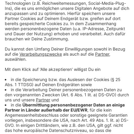
ein radikaler Idealist? Seine Familie wird eine
Akzeptieren
schmerzliche Antwort auf diese Frage erhalten…
powered by
Usercentrics Consent
Anzeige
Management Platform
©
Copyright: Apple TV+
Die Familie auf der Flucht: Die Kinder von Allie und
Margot werden von Tag zu Tag skeptischer. Was
steckt wirklich hinter der Flucht der Eltern?
Anzeige
©
Copyright: Apple TV+
Dina wird immer skeptischer: Und telefoniert in ihrer
Verzweiflung mit der Polizei.
Anzeige