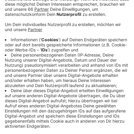
Veröffentlicht:
Donnerstag, 12.05.2022 15:56
Anzeige
Der 49 Jahre alte Mann war vor mehr als zwei Wochen
in einem Parkhaus am Airport gefunden worden. Seine
Obduktion hat jetzt Hinweise auf ein Tötungsdelikt
ergeben. Jetzt such die Polizei auch Zeugen, die am
Tattag verdächtige Beobachtungen gemacht haben.
Anzeige
Weitere Infos und Links zum Thema:
Anzeige