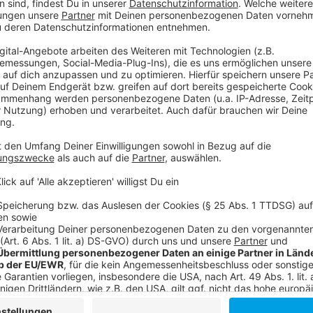
Drittanbieters, um V
einzubetten. Dieser Servi
Ihren Aktivitäten sammeln.
die Details durch und s
Nutzung des Service zu, 
anzusehen
Mehr Informati
Der überzeugte Mormone Jeb Pyre droht über diesen 
Akzeptieren
findet er auch den Mörder?
powered by
Usercentrics Co
Anzeige
Platform
©
Copyright: Disney+
Die Mitglieder der Familie Laferty sind hoch angesehen 
gegen sie überhaupt einen Stich landen?
Anzeige