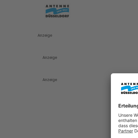
Anzeige
Anzeige
Anzeige