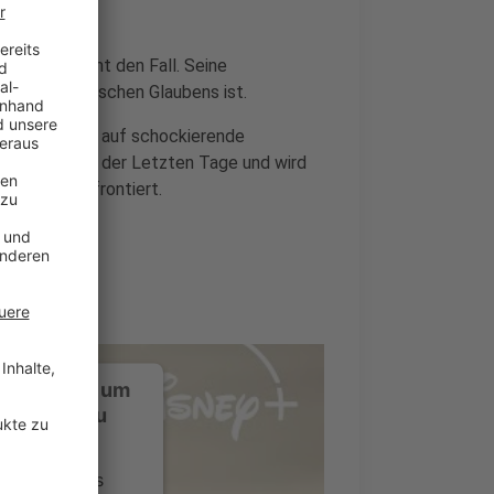
d) übernimmt den Fall. Seine
treng mormonischen Glaubens ist.
 Er stößt auch auf schockierende
i der Heiligen der Letzten Tage und wird
lismus konfrontiert.
ustimmung, um
-Service zu
ervice eines