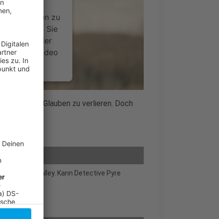
ideoinhalte
ce kann Daten zu
 Bitte lesen Sie
timmen Sie der
um dieses Video
.
onen
Fall seinen Glauben zu verlieren. Doch
nsent Management
in Salt Lake Valley. Kann Detective Pyre