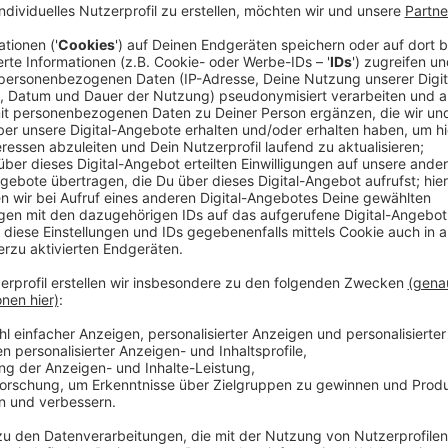
Der mormonische Detective Jeb Pyre (Andrew Garfiel
Ermittlungen führen Pyre zur Familie Lafferty, die s
Pyre ermittelt aber nicht nur im Umfeld der Familie.
Wahrheiten über den Ursprung der Kirche Jesu Christ
mit den grausamen Folgen von religiösem Fundamenta
Streaming-Dienst: Disney+
Anzeige
Wir benötigen Ihre Z
den YouTube Video
laden!
Wir verwenden einen S