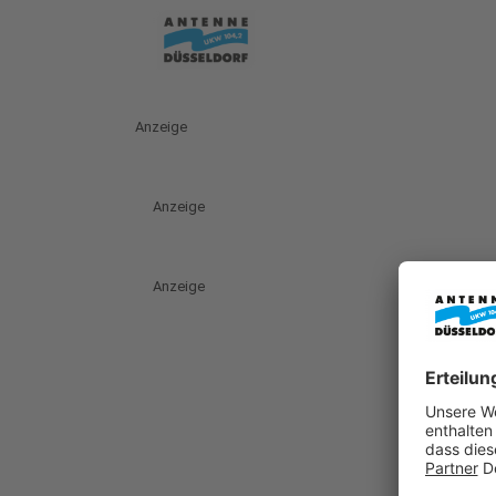
Anzeige
Anzeige
Anzeige