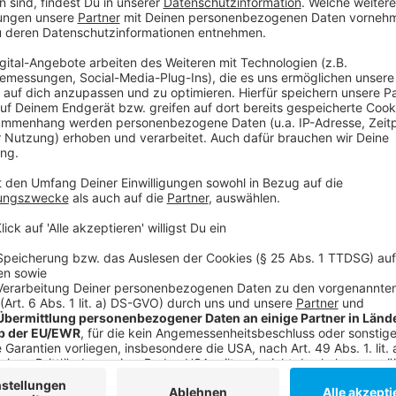
Anzeige
Weitere Infos und Links zum Thema:
Anzeige
Gefahr durch Elterntaxis in NRW
Erfolgreicher "Walk-to-School-Day" in Düsseldorf
ADFC macht sich für Schulstraßen stark
Anzeige
Folge uns für mehr News & Updates:
Anzeige