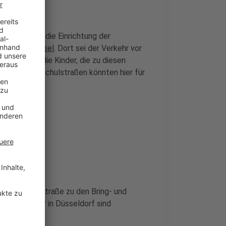
 Sie haben die Einrichtung der
 und
Oberkassel
. Dort sei der Verkehr vor
 gefährde die Kinder, die zu diesen
rwegs sind. Schulstraßen könnten hier für
erkasseler Straße zu den Bring- und
as tun. Hier in Düsseldorf sind
 geplant.