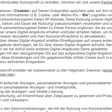
Anzeige
Die GRÜNEN bringen das Thema auf die Tagesordnung.
Schulstraßen beantragt, vor Grundschulen in Nieder-
Schulbeginn und nach Schulende besonders dicht. Das
Zeiten dort zu Fuß, mit dem Fahrrad oder Roller unte
mehr Sicherheit sorgen.
Anzeige
Teilsperrung zu Bring-und Abholzeiten
Anzeige
Die GRÜNEN fordern, Teile der Cimbern- und der Nied
Abholzeiten für Autos zu sperren. Kommunen können d
Schulstraßen unter anderem in Hassels und Düsseltal