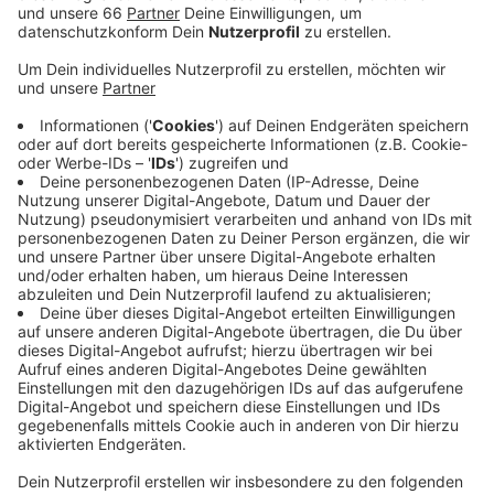
Besitz von kinderpornografischen Bildern.
Veröffentlicht:
Freitag, 04.09.2020 05:05
Anzeige
Eine Sprecherin des Amtsgerichts wollte den Eingang
der Anklage am Abend noch nicht bestätigen.
Angeblich soll die Polizei die entsprechenden Fotos
auf Metzelders Handy gefunden haben. Er soll sie
mehreren Frauen aus Hamburg und dem Münsterland
geschickt haben. Das Amtsgericht muss nun prüfen,
ob die Anklage zugelassen wird. Wenn ja, muss sich
Metzelder vor Gericht verantworten.
Weitere Infos und Links zum Thema:
Hier informiert das Amtsgericht!