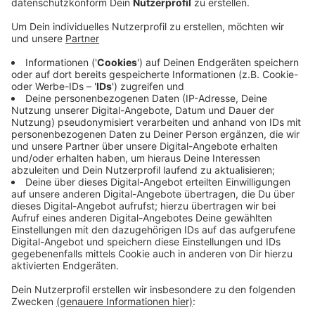
Veröffentlicht:
Dienstag, 16.06.2020 14:44
Anzeige
Für die Großen gibt es unter anderem einen
Kletterparcours mit Kletternetzen. Kleinere Kinder
können in einem separaten Bereich spielen. Hier gibt
es Sandkästen, Schaukeln und kleine Wippen in Form
von Wildtieren. Die Stadt hat Ideen von Kindern hier
aus Düsseldorf aufgenommen. Beim barrierefreien
Umbau des Spielplatzes haben Azubis aus dem
Garten- und Forstamt der Stadt geholfen.
Anzeige