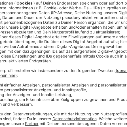
"Jotdrop" ist eine mobile Dusch- und Waschstation, di
sofort zur Verfügung stellt. Mit einem Bus wird der
verschiedene Standorte in der Stadt anfahren, um 
Pflege zu bieten. Dieses Projekt wird mit 700.000 E
Gut investiertes Geld, findet der Vorsitzende Marco 
Anzeige
Marco Schmitz, Sozialstiftung NRW
Mobile Dusche für Obdachlose
Anzeige
Verbunden mit dem Projekt ist auch eine wissenschaf