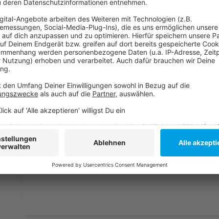
Düsseldorf auszubauen und mehr mobile Duschstatio
Anzeige
Mehr Informationen und Links zum Thema:
Anzeige
Düsseldorf: Hitze kann Obdachlose gefährden
Wohnen: Obdachlose in Düsseldorf werden oft di
Tag der Wohnungslosen in Düsseldorf
Anzeige