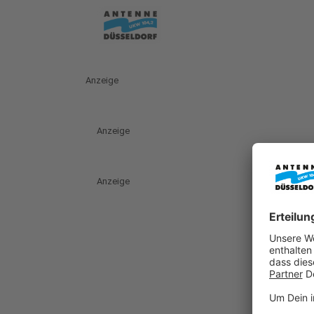
Anzeige
Anzeige
Anzeige