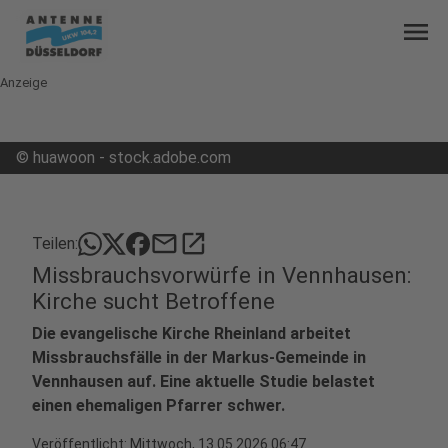
menu
Anzeige
©
huawoon - stock.adobe.com
mail
open_in_new
Teilen:
Missbrauchsvorwürfe in Vennhausen:
Kirche sucht Betroffene
Die evangelische Kirche Rheinland arbeitet
Missbrauchsfälle in der Markus-Gemeinde in
Vennhausen auf. Eine aktuelle Studie belastet
einen ehemaligen Pfarrer schwer.
Veröffentlicht:
Mittwoch, 13.05.2026 06:47