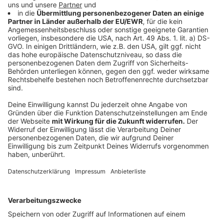
Er ist mittlerweile verstorben.
Anzeige
Weitere Infos und Links zum Thema
Anzeige
Die Studie der Hochschule RheinMain zu den
Missbrauchsvorwürfen
Missbrauchsvorwürfe bei Pfadfinderschaft Sankt
Georg
Evangelische Kirche arbeitet Missbrauchsfälle auf
Anzeige