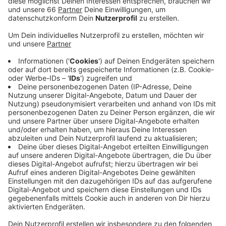
Probleme haben, rechtzeitig ihre Miete zu
bezahlen. Wer nachweisbar wegen der Corona-
Krise nicht zahlen kann, braucht jedoch nicht zu
fürchten, seine Wohnung zu verlieren.
Veröffentlicht:
Dienstag, 07.04.2020 15:16
Anzeige
Wer plötzlich seine Miete nicht mehr zahlen kann, darf
diese bis zum 30. Juni 2020 aufschieben. Allerdings
muss die Miete innerhalb von zwei Jahren nachgezahlt
werden. Vom Eigentümerverband Haus und Grund
haben wir erfahren, dass es in unserer Stadt bereits
einige Fälle gibt, in denen Mieter ihre Miete nicht
zahlen konnten. Beim Mieterverein Düsseldorf begrüßt
man die neuen Regelungen. Warnt aber auch vor einem
zu leichtfertigen Gebrauch. Um Vermieter und Mieter