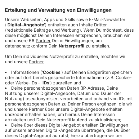
protestieren. Es geht ihnen aber auch um ihre
konkreten Fälle: Sie fürchten, dass sie entmietet
werden sollen.
Veröffentlicht:
Donnerstag, 31.10.2024 11:14
Anzeige
Ähnlich wie in vielen andern Häusern in Golzheim sollen
die Mietwohnungen in einem Haus auf der
Mauerstraße saniert und als Eigentumswohnungen neu
verkauft werden. Damit das geht, müssen alle
Menschen, die jetzt in den Wohnungen wohnen
ausziehen. Welche Methoden dabei zum Einsatz
kommen, hat
Johannes Dörrenbächer vom "Bündnis für
bezahlbaren Wohnraum" am Beispiel Bankstraße
erklärt.