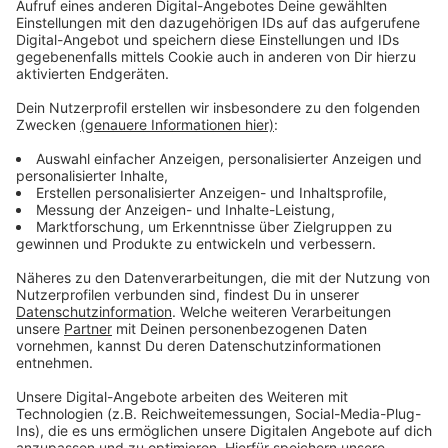
Anzeige
17 Häuser in dem Viertel Mauer-/Bankstraße
betroffen/Demo am Sonntag
Anzeige
Insgesamt sind in dem Viertel 17 Mehrfamilienhäuser
betroffen. Die Mieterinnen und Mieter versammeln
sich am
Sonntag (3. November) um 12.30 Uhr zu einer
Demonstration
mit dem Ziel zum Beispiel durch ein
Vorkaufsrecht mehr Sicherheit für Mietende in der
Wohnungspolitik zu erreichen.
Anzeige