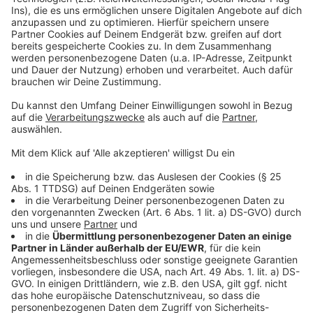
Widerstand gegen Entmietung: Mieter wehren sich:
Mieter:innenstammtisch Unterbilk:
Mieterschutzbund Düsseldorf:
Anzeige
Folge uns für mehr News & Updates:
Anzeige
Instagram
|
Facebook
|
WhatsApp-Kanal
Anzeige