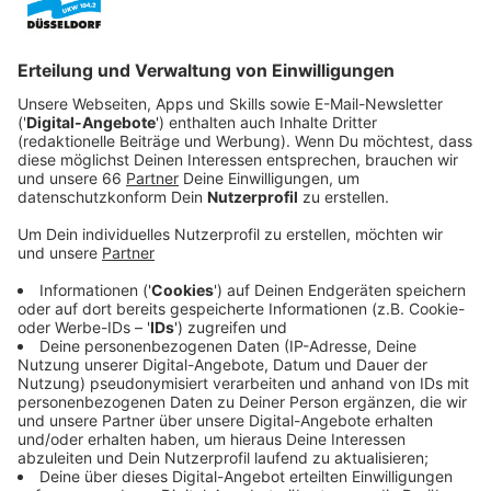
Anzeige
Dafür treffen sie sich heute Abend um 19 Uhr im
Modigliani zu einem neuen Stammtisch.
Anzeige
Betroffene sollen vernetzt werden
Anzeige
Initiiert wurde das Format
„Zeit zu bleiben“
von Andrea
und Wolfgang, die selbst ihre Wohnung verlassen
sollen. Über ihren Instagram-Kanal und den
regelmäßigen Stammtisch wollen sie Betroffene
vernetzen und ihnen praktische Tipps geben.