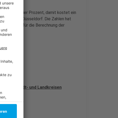
ar „nur“ bei vier Prozent, damit kostet ein
mehr als in Düsseldorf. Die Zahlen hat
 Datenbasis für die Berechnung der
ote.
rsuchten Stadt- und Landkreisen