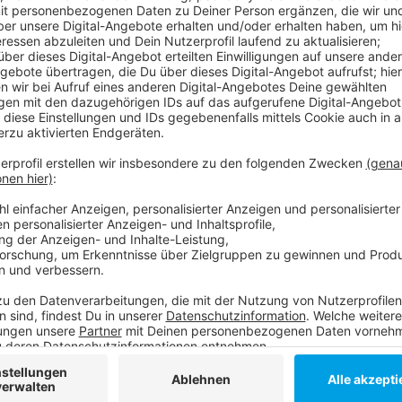
Teurer geht es trotzdem: in Köln liegt der Anstieg zw
Quadratmeter aktuell aber rund 11,90 Euro – 60 Cent 
der Onlinedienst immowelt.de jetzt herausgegeben -
Mietpreise waren auf immowelt.de inserierte Angeb
Anzeige
Weitere Infos und Links zum Thema
Anzeige
Ausführliche Ergebnistabellen zu allen 108 unte
Mieten in Düsseldorf - Wunsch und Wirklichkeit
Anzeige