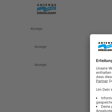
Anzeige
Anzeige
Anzeige