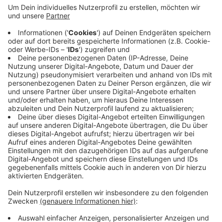
Anzeige
2021 findet der Marathon am 11. April statt. Das
haben die Organisatoren heute (Donnerstag, 25. Juni
2020) bekannt gegeben. Wie in den Vorjahren werde es
neben der klassischen Marathon-Distanz über rund 42
Kilometer auch wieder einen Halbmarathon sowie die
beliebte Firmenstaffel und Rennen für Kinder geben.
Anzeige
Anzeige