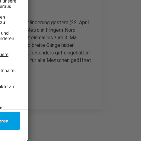
de Nutzungsänderung gestern (22. April
fer bei der Metro in Flingern-Nord
ng gilt erst einmal bis zum 3. Mai
 groß sind und breite Gänge haben.
standhalten, besonders gut eingehalten
t die METRO für alle Menschen geöffnet