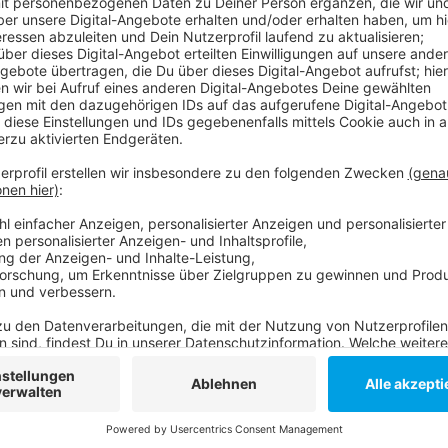
Anzeige
Das Heimatministerium NRW hatte einer entsprechen
2020) zugestimmt. Damit können jetzt alle Düsseldor
einkaufen - auch ohne METRO Kundenkarte. Die Regelu
(2020). Hintergrund ist, dass die METRO Märkte sehr
Dadurch sollen die Corona-Schutzmaßnahmen, wie Ab
werden können. Auch in Mecklenburg-Vorpommern is
- hier allerdings schon seit Ende März.
Anzeige