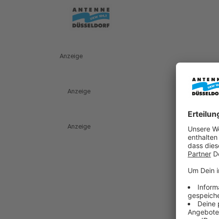
Anzeige
Anzeige
Anzeige