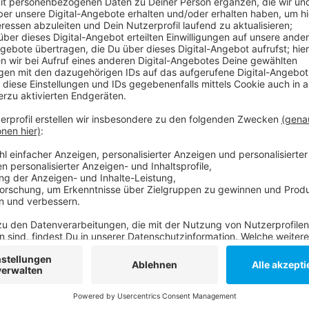
"Einmal hin - alles drin". Bei den Kunden zog dieser Sl
immer öfter links liegen und kauften bei Discountern
riesigen real-Märkte - hier in Düsseldorf am Bilker Ba
genauso wie die Kassen. Das verhagelte der METRO d
Handelsriese die ungeliebte Supermarkt-Tochter ab. 
eine ungewisse Zukunft. Denn: die Supermarktkette 
den 276 real-Filialen weitergeht ist unklar. 30 solle
anderen Märkte wird wohl an die Konkurrenz verkauft
Anzeige