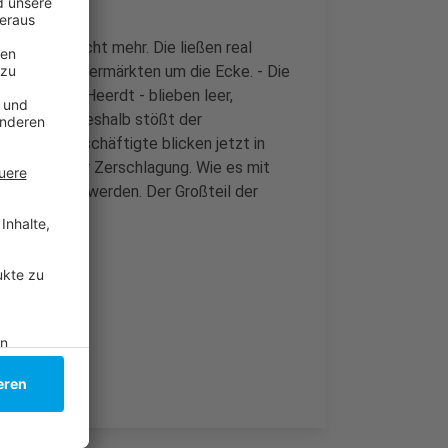
ogan lange nicht mehr. Die ließen real
 oder bei Supermärkten um die Ecke. - Die
hnhof und in Heerdt - blieben leer,
ie Bilanz. Deshalb stößt der
- 34.000 Beschäftigte blicken jetzt in
steht vor der Zerschlagung. Wie es mit
n geschlossen werden. Der Großteil der
.