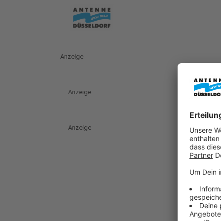
Anzeige
Anzeige
Anzeige