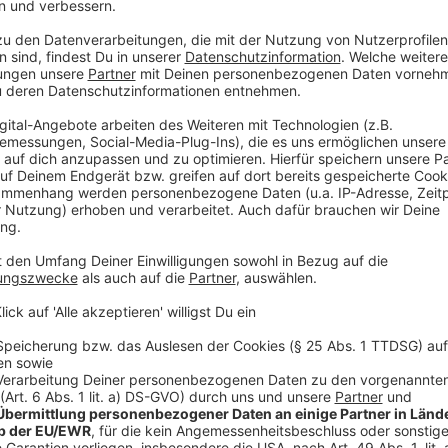
Anzeige
Ermittlungen wegen versuchten Tötungsdeli
Anzeige
Der Tatverdächtige soll noch heute, am 22. April 202
werden. Polizei und Staatsanwaltschaft in Düsseldor
versuchten Tötungsdelikts.
Anzeige
Mehr Infos und Links:
Anzeige