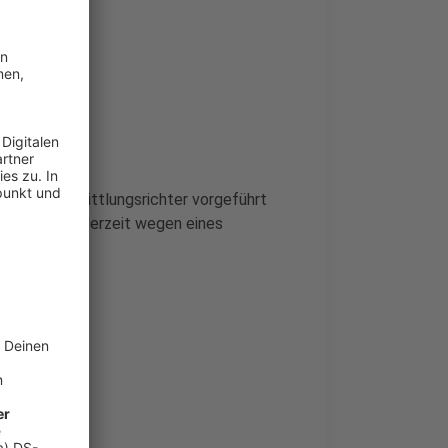
kts
6, einem Ermittlungsrichter vorgeführt
f ermitteln derzeit wegen eines