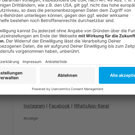
So haben wir am Morgen berichtet
Meldung vom 7. April: E-Scooter-Fahrer rammt Auto 
Weitere Blaulichtmeldungen
Anzeige
Folge uns für mehr News & Updates:
Anzeige
Instagram
|
Facebook
|
WhatsApp-Kanal
Anzeige