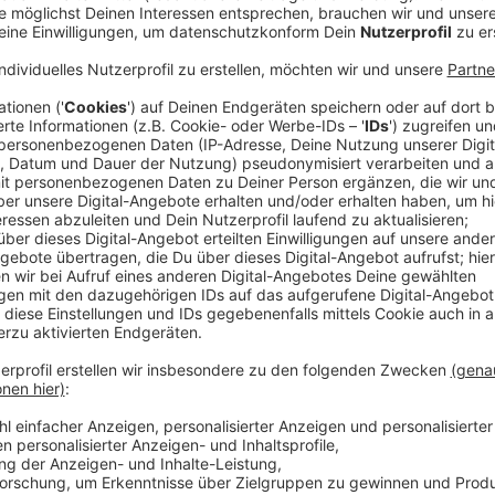
Anzeige
Nach der Messerattacke in Oberbilk hat die Polizei
Nach Angaben von Polizei und
Staatsanwaltschaft
s
des 21. April 2026 selbst. Die Ermittler gehen derzeit
Wohnung an der Querstraße eskaliert ist.
Anzeige
Streit in Wohnung soll eskaliert sein
Anzeige
Dabei soll ein 24-Jähriger einen 23 Jahre alten Beka
Nach bisherigen Erkenntnissen konnte das Opfer noc
wurde der Verletzte in ein Krankenhaus gebracht. Die
Gegenstand der Ermittlungen.