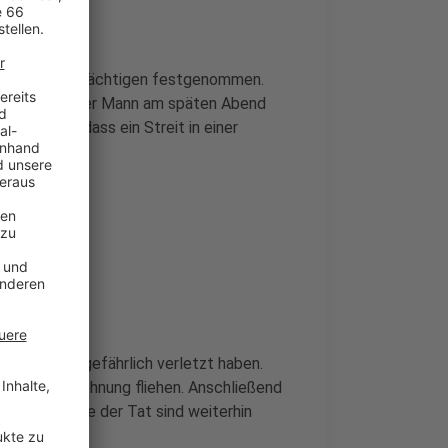
 einen Tatverdächtigen festgenommen.
tellte sich der Mann am späten Abend
 davon aus, dass ein Streit in einer
nnten lebensgefährlich verletzt haben.
h aus der Wohnung fliehen. Anschließend
 Hintergründe der Tat sind weiterhin