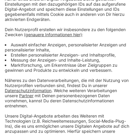
Anzeige
Hinweise zur Tat und mögliche Hintergründe
Anzeige
Nach ersten Erkenntnissen könnte ein Streit um
Drogen zu der Tat geführt haben. Die Polizei bittet
dringend um Hinweise aus der Bevölkerung, um den
Tathergang aufzuklären. Die Ermittlungen stehen noch
am Anfang: Auf unsere Nachfrage bei der
Staatsanwaltschaft heute Nachmittag (27. Oktober)
konnte eine Sprecherin nicht sagen, wer den Notruf
abgesetzt hat und sagte, dass es bisher keine Zeugen
gebe.
Anzeige