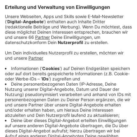
Malkasten) gefunden.
Veröffentlicht:
Montag, 27.10.2025 17:00
Anzeige
Opfer mit Stichverletzungen in Lebensgefahr
Anzeige
Der verletzte Mann ist aktuell nicht ansprechbar und
schwebt weiterhin in Lebensgefahr. Die Ermittler
warten auf die Ergebnisse der rechtsmedizinischen
Untersuchungen, um mehr zu den Verletzungen und
der Tatwaffe sagen zu können.