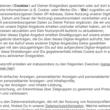
Anzeige
Eifersucht als Tatmotiv
Anzeige
Der 48-jährige Angeklagte und das spätere Opfer kan
Kampfsportschule. Der Tatverdächtige war offenbar
romantische Beziehung mit seiner Ex-Freundin. Aus E
gestellt haben. Abends kam es dann zu einem weiter
Hüttenstraße. Das Gespräch eskalierte, mit einem K
Opfer losgegangen sein. Nur mit Hilfe weiterer Zeu
Messerstecher zu Boden gebracht werden. Er muss 
Anzeige
Weitere Infos und Links zum Thema: