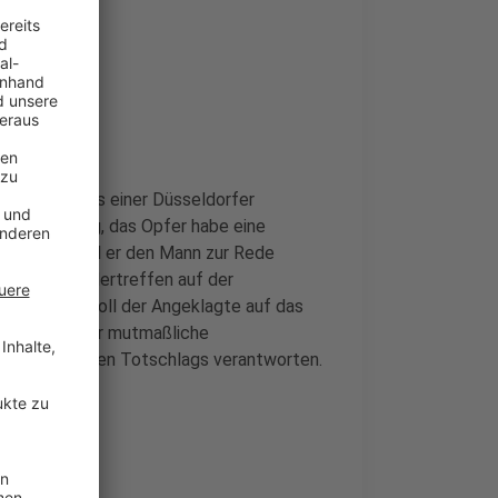
nten sich aus einer Düsseldorfer
 der Meinung, das Opfer habe eine
ifersucht soll er den Mann zur Rede
en Aufeinandertreffen auf der
lappmesser soll der Angeklagte auf das
gen konnte der mutmaßliche
sich nun wegen Totschlags verantworten.