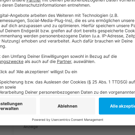
Anzeige
So haben wir im März berichtet
Kürzlich ist in Düsseldorf wieder in Streit mit eine
Weitere Blaulichtmeldungen aus Düsseldorf
Anzeige
Folge uns für mehr News & Updates:
Anzeige
Livestream
|
Instagram
|
Facebook
|
WhatsApp-Kana
Anzeige