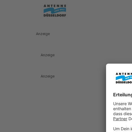
Anzeige
Anzeige
Anzeige