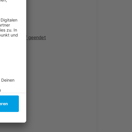
m Messerangriff geendet
l