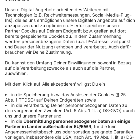
Anzeige
Weitere Informationen und Links zum
Thema:
Anzeige
Messe Düsseldorf plant neues Verwaltungsgebäude
"Messe Cube"
KI in der Medizin: Chancen und Herausforderungen
Düsseldorf: Bilanz der Kunststoffmesse "K"
Düsseldorf: Messe "Medica" 2024 in Düsseldorf
erfolgreich beendet
Anzeige