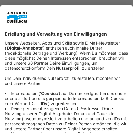
Veröffentlicht:
Montag, 17.11.2025 06:09
Anzeige
Die Messe
Medica
zieht viele Besucherinnen und
Besucher auch aus dem Ausland an und für uns
bedeutet das volle Straßen und Restaurants.
Anzeige
80.000 Menschen werden erwartet
Anzeige
Etwa 80.000 Menschen werden zu der Fachmesse
erwartet, die zu den weltweit größten Messen im