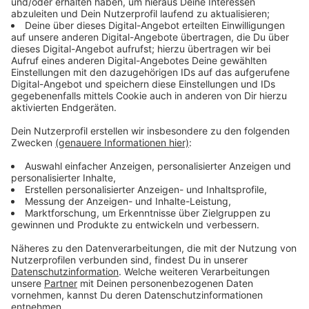
medizinischen Bereich gehört. Das heißt: morgens und
abends wird es im Düsseldorfer Norden auf den
Straßen und in Bussen und Bahnen voll werden.
Anzeige
Viele Neuheiten
Anzeige
Bei der Medica werden Neuheiten zum Beispiel in den
Bereichen Diagnostik, Labortechnik oder
Physiotherapie vorgestellt. Zukunftsthemen wie
Robotik bekommen auf der
Messe
ebenso Raum wie
Start-Ups, die ihre Innovationen vor Fachpublikum und
Investoren präsentieren können. Es werden rund 5.000
Ausstellende aus 72 Nationen erwartet.