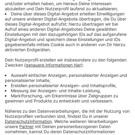
Zu den neuen Messen zählen eine für autonome
Technologien und eine für intelligente Stromnetze.
Diese Initiativen sollen das Geschäft
weiterentwickeln.
Anzeige
Zukunftsprojekte der Messe & Investitionen
in den Standort
Anzeige
Die Messe investiert kontinuierlich in den Standort.
Derzeit werden die Messehalle 9 und der Eingang Nord
modernisiert. Bis 2028 ist der Bau eines neuen
Verwaltungsgebäudes
geplant. Zudem sollen in
diesem Jahr fünf Messehallendächer mit