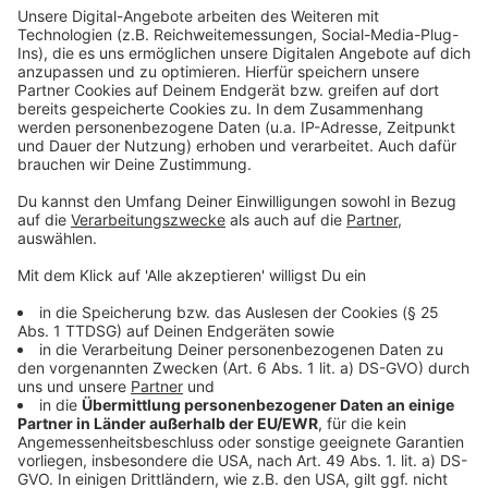
Video anzusehen.
Mehr Informationen
David genießt sein Leben in vollen Zügen. Doch der
plötzliche Tod seiner Schwester stellt alles auf dem
Akzeptieren
Kopf. Auf einmal ist er für seine kleine Nichte
powered by
Usercentrics Consent
verantwortlich und sein Leben bekommt einen anderen
Management Platform
Dreh.
Anzeige
©
Copyright 2018 NORD-OUEST FILMS
Der Mittzwanziger David ist ein Lebemann. Wie passt
ein siebenjähriges Mädchen da rein?
Anzeige