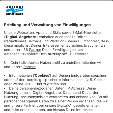
Veröffentlicht:
Dienstag, 10.09.2019 16:27
Anzeige
Wenn es seine Zeit zulässt, stattet er seiner
Schwester Sandrine (Ophélia Kolb) und ihrer Tochter
Amanda (Isaure Multrier) einen Besuch ab. Dabei
schlägt er zwei Fliegen mit einer Klappe, denn so hat
er die Chance Léna (Stacy Martin) zu treffen, für die
sich David sehr interessiert. Das beschauliche
sommerliche Leben in Paris gerät jedoch aus den
Fugen, als seine Schwester ums Leben kommt und
David von den einen auf den anderen Tag entscheiden
muss, ob er der großen Verantwortung gewachsen ist,
sich fortan um seine Nichte zu kümmern. Er muss sein
Leben komplett umstellen, um der Siebenjährigen und
ihren Bedürfnissen, mit denen er vorher nicht viel zu