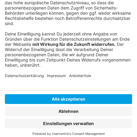
©
Copyright 2018 NORD-OUEST FILMS
David hat nur Augen für Léna. Doch in seiner neuen
Rolle als Vater ist kein Platz für Liebschaften.
Anzeige
Anzeige
Anzeige
Anzeige