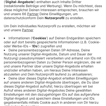
Anzeige
In der Fanzone auf dem Burgplatz gibt es zum Beispiel
schon ab 9:30 Uhr ein ukrainisches Kulturprogramm.
Auf dem Marktplatz gibt es ein Straßenfest mit
traditionell ukrainischem Essen. Außerdem
präsentieren sich da verschiedene Deutsch-
ukrainischen Vereine. An den Veranstaltungen werden
unter anderem auch OB Stephan Keller und der
bekannte Fußballspieler und heutige Präsident des
ukrainischen Fußballverbandes Andriy Shevchenko
teilnehmen. Ziel des Programms ist es, Solidarität mit
der Ukraine zu bekunden und den Kampf für Freiheit
und Frieden zu würdigen. Organisiert wurden die Events
unter anderem vom Bündnis deutsch-ukrainischer
Organisationen in NRW, der Stadt und dem
Generalkonsulat der Ukraine.