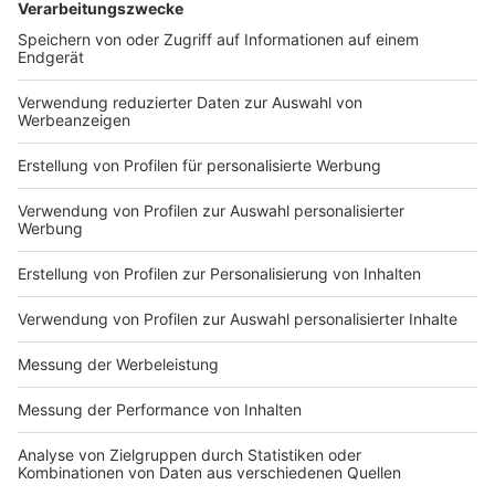
Gruppen, sondern auch viele Menschen in der Stadt
direkt. Wer am Montag in der Innenstadt unterwegs
ist, muss mit vollen Straßen, Umleitungen und
Verzögerungen rechnen. Besonders rund um den
Martin-Luther-Platz, die Johanneskirche und die
Immermannstraße kann es voller werden.
Anzeige
Mehr Infos und Links zum Thema:
Anzeige
Hier informiert die Polizei über ihren Einsatz bei den
Protesten
Hier gibt es mehr Infos zum Protest an der Johannes
Kirche