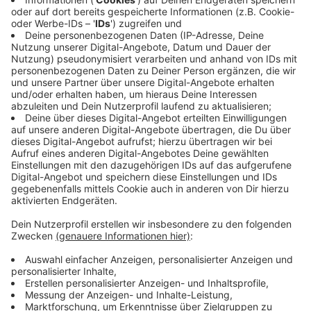
Organisiert wird sie von der Evangelischen Kirche in
Düsseldorf gemeinsam mit dem Bündnis Düsseldorfer
Appell. Die Kundgebung steht unter dem Motto
„Demokratie, Menschenwürde und Vielfalt“.
Die Veranstalter verstehen die Aktion als Zeichen für
gesellschaftlichen Zusammenhalt. Vor der Kirche soll
unter anderem Oberbürgermeister Stephan Keller
sprechen. Außerdem sind weitere Beiträge aus Stadt
und Gesellschaft geplant. Die Johanneskirche soll
dabei auch als offener Ort für Begegnung, Gespräche
und stilles Innehalten dienen.
Protest an der Immermannstraße:
Ebenfalls für 16 Uhr ist eine weitere Kundgebung im
direkten Umfeld des AfD-Rundgangs geplant. Die