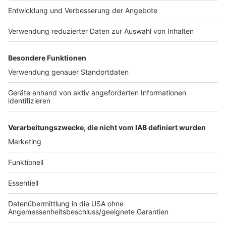
So haben wir bei den letzten Protesten berichtet
Anzeige
Folge uns für mehr News & Updates:
Anzeige
Instagram
|
Facebook
|
WhatsApp-Kanal
Anzeige
Anzeige