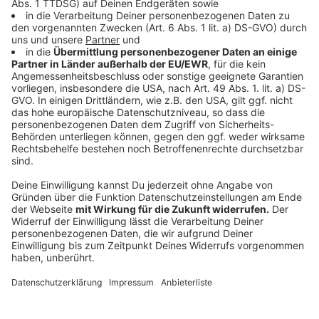
Ein weiterer Protest ist für 18 Uhr vor dem Bürgerhaus
Bilk angekündigt. Auch dazu ruft „Düsseldorf stellt
sich quer“ auf. Hintergrund ist ein Auftritt des
Publizisten Michael Klonovsky. Das Bündnis kritisiert
seine Nähe zur AfD und wendet sich auch gegen diese
Abendveranstaltung.
Anzeige
Das ist für Düsseldorf wichtig
Anzeige
Die Proteste betreffen nicht nur die beteiligten