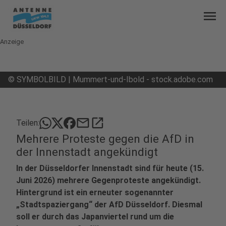
menu
Anzeige
©
SYMBOLBILD | Mummert-und-Ibold - stock.adobe.com
mail
open_in_new
Teilen:
Mehrere Proteste gegen die AfD in
der Innenstadt angekündigt
In der Düsseldorfer Innenstadt sind für heute (15.
Juni 2026) mehrere Gegenproteste angekündigt.
Hintergrund ist ein erneuter sogenannter
„Stadtspaziergang“ der AfD Düsseldorf. Diesmal
soll er durch das Japanviertel rund um die