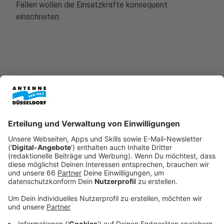
Fällen wollen die Einsatzkräfte konsequent
einschreiten.
Anzeige
Die Gegenproteste im Überblick
Anzeige
Kundgebung an der Johanneskirche:
Eine Gegenveranstaltung ist für 16 Uhr an der
Johanneskirche am Martin-Luther-Platz angekündigt.