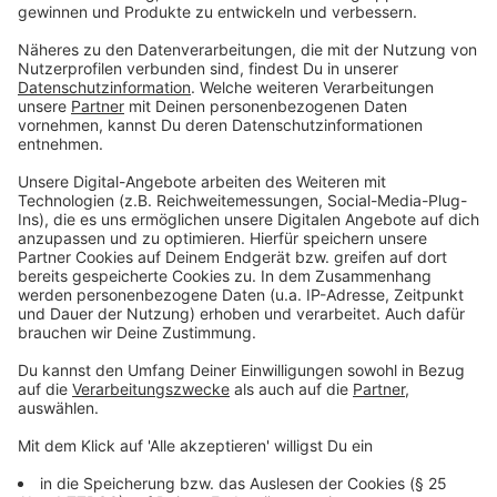
Vereinigung der Verfolgten des Naziregimes ruft unter
dem Motto „Keine AfD in Little Tokyo“ zu einer
Protestaktion an der Ecke
Immermannstraße/Kreuzstraße auf.
„Düsseldorf stellt sich quer“:
Das Bündnis „Düsseldorf stellt sich quer“ ruft dazu
auf, sich an den verschiedenen Protestaktionen zu
beteiligen. Das Bündnis wirft der AfD vor, die
Düsseldorfer Stadtgesellschaft erneut spalten zu
wollen.