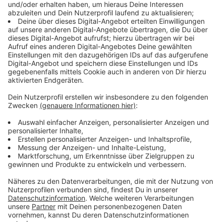
Die Polizei geht davon aus, dass es sich um Touristen
handeln könnte, die für das Konzert des
belarussischen Rappers Max Korzh heute Abend in der
Merkur-Spiel-Arena nach Düsseldorf gekommen sind.
Nach Einschätzung der Polizei wissen viele von ihnen
nichts von der Lebensgefahr beim Schwimmen im
Rhein und auch nicht vom geltenden Badeverbot.
Zudem soll es heute bis zu 40 Grad heiß werden.
Anzeige
Warnung vor dem Rhein
Anzeige
Die Wasserschutzpolizei warnt noch einmal deutlich
davor, in den Rhein zu gehen. Nach Angaben der
Beamten kann selbst flaches Wasser lebensgefährlich