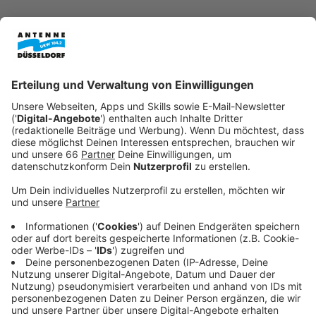
Veröffentlicht:
Freitag, 26.06.2026 09:55
Anzeige
Ein Hubschrauber und zahlreiche Einsatzfahrzeuge
waren heute Morgen rund um die Rheinkniebrücke im
Einsatz, um gleich mehrere Menschen aus dem Rhein
zu retten. Nach Angaben der
Polizei
könnte es im
Laufe des Tages noch weitere Einsätze geben.
Anzeige
Polizei vermutet Touristen
Anzeige