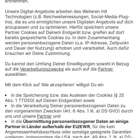
sein. Erst am Montag hatte es am Rheinstrand einen
weiteren Vorfall gegeben. Dabei musste ein 40-
jähriger Düsseldorfer reanimiert werden.
Anzeige
Weitere Infos und Links zum Thema
Anzeige
Die Präventionskampagne Rhein.rein.tot
40-Jähriger nach Unfall am Rhein reanimiert
So warnt die Wasserschutzpolizei
Badeverbot: Kontrollen und Einsätze am Rhein
Anzeige