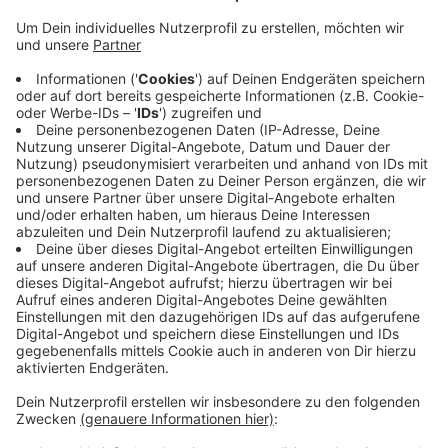
Anzeige
Die meisten privaten Autos liefen mit Benzin, während
es bei den gewerblichen Fahrzeugen weiterhin der
Dieselantrieb war. Ausgehend von den absoluten
Zahlen, waren in Pempelfort und Bilk die meisten
Autos zugelassen. Am wenigsten PKW gab es in
Knittkuhl und Volmerswerth. Die beliebtesten Marken
in Düsseldorf 2018: VW, Mercedes und BMW. Bunt
mochten es die Autofahrer hier anscheinend nicht. Die
beliebteste Farben waren Grau/Silber und Schwarz.
Anzeige