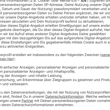
Dadurch sollen einkommensschwache Haushalte entla
diesem Jahr schon über 13.500 Anträge auf Wohngeld
wie im Sommer des vergangenen Jahres. Das geht au
heutigen Wohnungsausschuss hervor. Im Durchschnit
Monat bewilligt. Das sind 50€ mehr als im vergangene
durch die Gesetzesreform ein großes Interesse am W
sich zu Jahresbeginn verdreifacht. Es hätten trotz an
Anträge zeitnah bearbeitet werden können. Dafür w
eingestellt.
Anzeige
Wohngeld bei der Stadt Düsseldorf prüfen und b
Wohngeld-Reform wurde Ende vergangenen Jahr
DAS ist das Wohngeld: