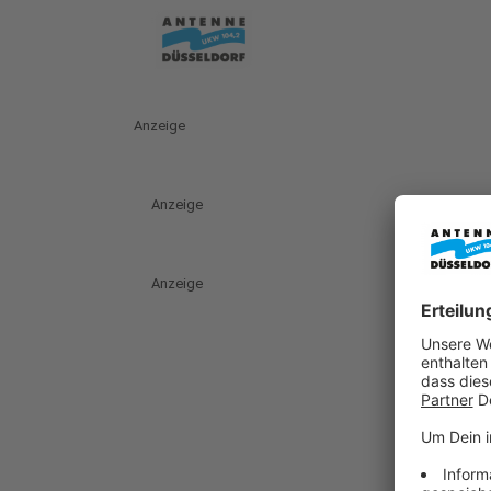
Anzeige
Anzeige
Anzeige