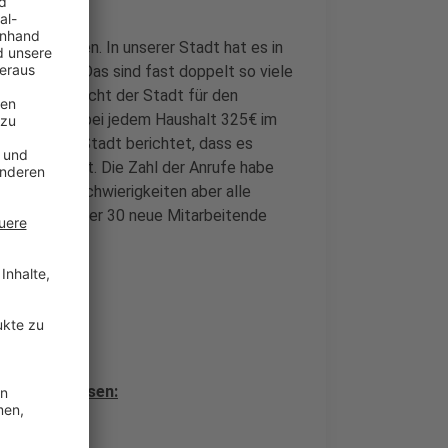
stet werden. In unserer Stadt hat es in
 gegeben. Das sind fast doppelt so viele
s einem Bericht der Stadt für den
t wurden dabei jedem Haushalt 325€ im
n Jahr. Die Stadt berichtet, dass es
ohngeld gibt. Die Zahl der Anrufe habe
fänglicher Schwierigkeiten aber alle
urden auch über 30 neue Mitarbeitende
eantragen:
es beschlossen: