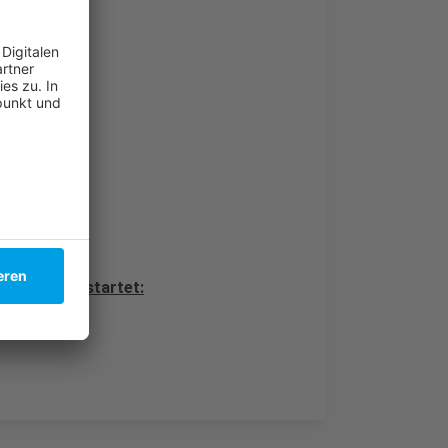
rfer KiTas:
Freitag gestartet: