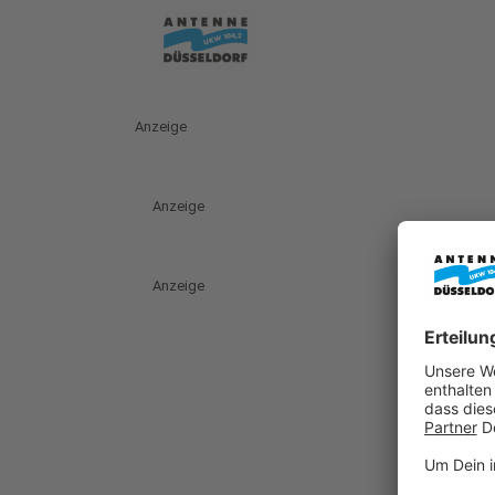
Anzeige
Anzeige
Anzeige