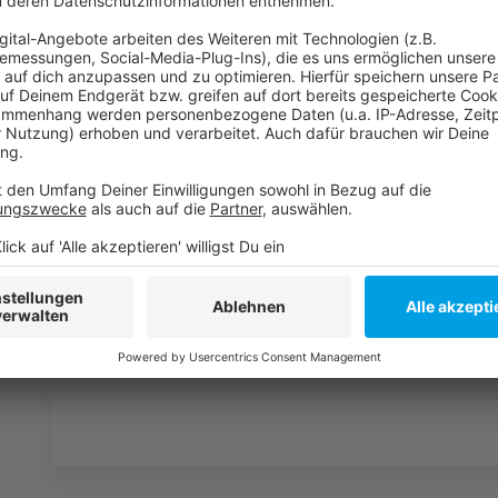
Weitere Infos und Links zum Thema
Anzeige
Alle Corona-TEST-Möglichkeiten in Düsseldorf:
PCR-Lollitests seit dieser Woche in den Düsseldo
Alle Corona-IMPF-Möglichkeiten in Düsseldorf:
Kinderimpfungen im städtischen Impfzentrum am 
Anzeige