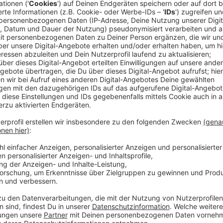
Veröffentlicht:
Samstag, 18.12.2021 07:03
Anzeige
Stadtdirektor Burkhardt Hintzsche
Mehr Testmöglichkeiten in Düsseldorf
Anzeige
Seit dieser Woche werden auch kleine Kinder regelmä
Dort werden jetzt PCR-Lollitests durchgeführt. Der 
Hintzsche weiter. Von den rund 370 KiTas in Düssel
Anzeige