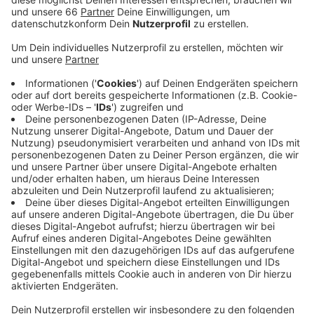
Aktuell gibt es rund 15.000 "öffentlich geförderte"
oder auch "Sozial"-Wohnungen in Düsseldorf.
Veröffentlicht:
Mittwoch, 22.07.2020 17:41
Anzeige
Mitgrund ist das "Handlungskonzept Wohnen", das vor
mittlerweile sieben Jahren beschlossen - und in der
Regierungszeit der Ampel im Rathaus (SPD, FDP und
GRÜNE) noch strenger wurde. Bei Neubau-Projekten
muss immer auch ein Anteil öffentlich geförderter
Wohnungen mitgebaut werden - in der Regel 20
Prozent. Diese Wohnungen sind für einen festen
Mietpreis von 6,80 Euro bis maximal 7,60 Euro pro
Quadratmeter kalt zu haben. Und auch wenn der
Begriff "Sozial-Wohnungen" von Vielen ein
Naserümpfen verursacht: Statistiker sagen, dass rund