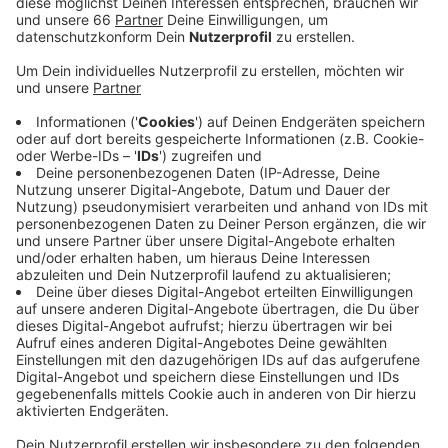
Veröffentlicht:
Mittwoch, 17.07.2019 13:05
Anzeige
Im Aufsichtsrat ist man sich sicher, dass die Situation
im Rheibad vergangenen Monat auch eskaliert ist, weil
das Bad sehr voll war und die Besucher sehr nah
aufeinandergehockt haben. In Zukunft soll so eine
Überfüllung verhindert werden. Dazu sollen die
Freibäder nicht nur festhalten, wie viele Menschen ins
Bad kommen, sondern auch wie viele es verlassen.
Über Medien wie uns, soll dann die Öffentlichkeit