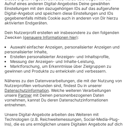
einige alte Bäume ersetzt werden. Zum Beispiel auf
dem Simon-Gatzweiler-Platz und der Behrenstraße.
Die Stadt
will damit auf den Klimawandel und auf
Hitze reagieren, denn die Bäume kühlen die Straßen
und sorgen für bessere Luft. Insgesamt sollen neun
neue Bäume gepflanzt und 15 ersetzt werden. Dabei
kommen Kosten von rund 140.000 Euro zusammen.
Anzeige
Mehr Infos und Links zum Thema:
Anzeige
Hier gibt es die Baumkonzepte im Rat
Die Stadt gießt 16.000 Bäume wegen Hitze
Immer weniger Bäume in Düsseldorf