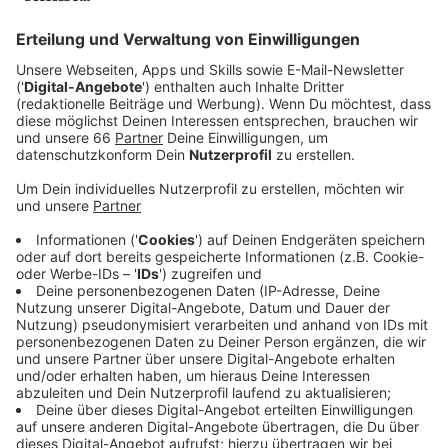
Anzeige
Mehr Schatten, kühlere Straßen und bessere Luft:
Dafür sollen neue Bäume bei uns in Düsseldorf sorgen.
Verschiedene Bezirksvertretungen besprechen heute
das
Baumkonzept
für den Herbst.
Anzeige
Investitionen in das Stadtklima
Anzeige
Neben neuen Bäumen unter anderem auf der
Schumannstraße und der Lenaustraße sollen auch