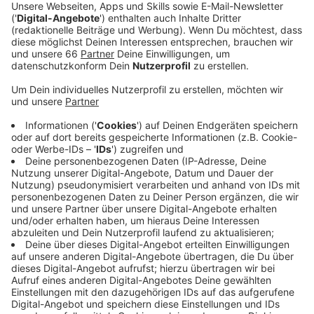
bringt das Thema heute im Rathaus wieder auf die
Tagesordnung.
Veröffentlicht:
Dienstag, 14.02.2023 13:57
Anzeige
"Cradle" heißt auf Deutsch "Wiege" oder "Ursprung"
und so nennt sich auch das berühmteste Bauwerk
dieser Machart, das im Moment im Medienhafen
entsteht. Hier sind 98% der Stoffe recyclebar. Die
Stadt will zunächst fünf ihrer eigenen künftigen
Neubauten ähnlich gestalten. Unter anderem das
Technische Rathaus und die Feuerwache Wersten.
Schwarz-Grün will jetzt wissen, welche Wohn-, Büro-
oder Schulgebäude noch vorgesehen sind. Langfristig
soll das "cradle-to-cradle"-Prinzip generell in
Düsseldorf etabliert werden.