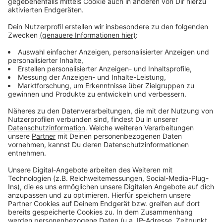
Anzeige
Weitere Infos und Links zum Thema:
Anzeige
wiki - Hintergründe zu "cradle-to-cradle"
Das "Cradle" entsteht im Medienhafen
Hintergründe zum "Cradle"
Das geplante, neue Technische Rathaus in Oberbilk
Anzeige