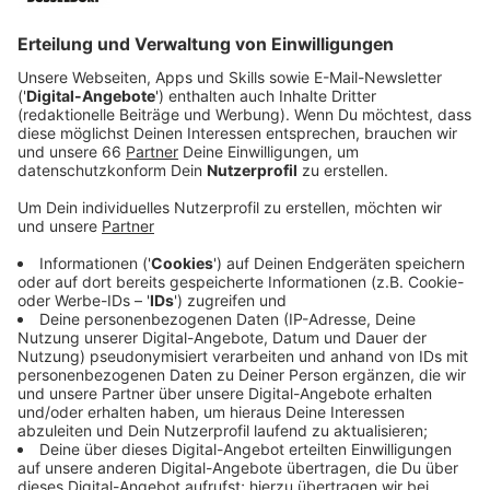
Der Bau- und Liegenschaftsbetrieb des Landes (BLB)
hat angekündigt, dass in NRW bis zu 2.000 Ladestellen
aufgebaut werden sollen: Zum Beispiel auch 20
Ladepunkte am Land- und
Amtsgericht
in Oberbilk.
Anzeige
Dienstleister gesucht
Anzeige
Auch vor Polizeiwachen, Behörden oder Gefängnissen
könnten wir bald elektrisch laden. Aktuell wird nach
einem Dienstleister gesucht, der die Ladestellen
aufbaut und betreibt.
Anzeige