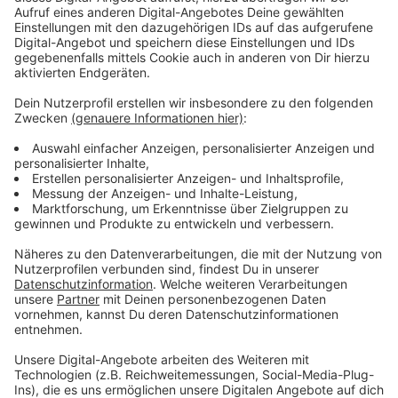
16 E-Autos teilen sich einen Ladeplatz
Anzeige
Hier in Düsseldorf müssen E-Auto-Besitzer nicht lange
nach einer Ladesäule suchen. Das zeigt ein aktuelles
Ranking des Verbands der Automobilindustrie. Rund 16
E-Autos müssen sich im Schnitt einen Ladepunkt
teilen. Im Vergleich mit anderen NRW-Städten liegt
Düsseldorf auf dem
sechsten Platz
.
Anzeige
Weitere Infos und Links zum Thema:
Anzeige