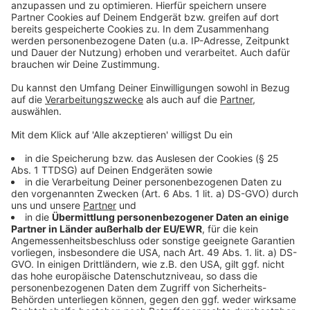
Unsere Meldung vom 30. September 2024:
Düsseldorf: Führend bei Ladeinfrastruktur für E-Autos
Viele Falschparker an Düsseldorfer E-Ladesäulen
Hier informiert das Umweltministerium über E-
Mobilität
Landgericht Düsseldorf
Anzeige
Anzeige