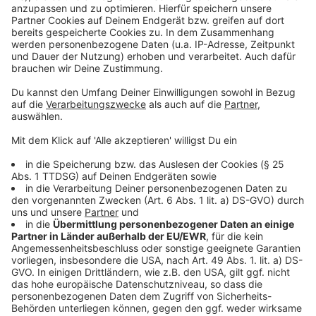
Mehr Betreuungsplätze für U3-Kinder in Düsseldorf ab
Sommer
Warnstreik legt städtische KiTas lahm
Entdeckertage 2025: Erzieher-Beruf in Düsseldorf
erleben
NRW Familienministerin im Interview: Kinder brauchen
verlässliche KiTas
Anzeige
Anzeige