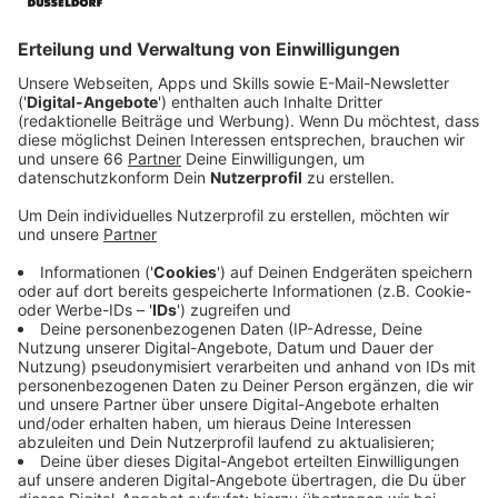
Veröffentlicht:
Freitag, 14.03.2025 08:26
Anzeige
Steigende Landesfördermittel ermöglichen
mehr KiTa-Plätze
Anzeige
Im nächsten Jahr können nochmal mehr KiTa-Plätze in
unserer Stadt angeboten werden, als bisher. Unter
anderem sind die Landesfördermittel dafür
gestiegen. Alleine für die Betreuung von Kindern unter
3 Jahren kann es etwa 175 Plätze mehr geben. Damit
läge die Versorgungsquote knapp unter 60 Prozent.
Anzeige