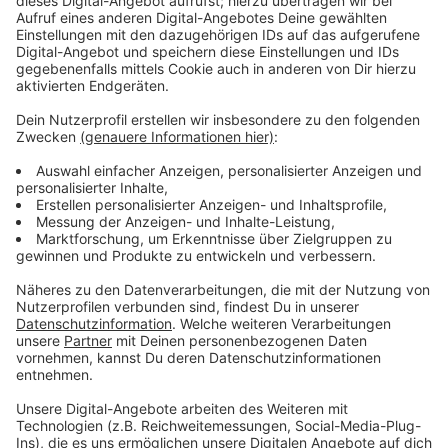
Personal ist knapp
Anzeige
Kinder über 3 Jahren können schon jetzt sicher mit
einem KiTa Platz rechnen, es gibt theoretisch
genügend. Allerdings braucht es dafür auch
entsprechendes Personal. Daran mangelt es nach wie
vor. Manche Betreuungsgruppen könnten daher noch
nicht an der Start gehen.
Anzeige
Weitere Infos und Links zum Thema:
Anzeige