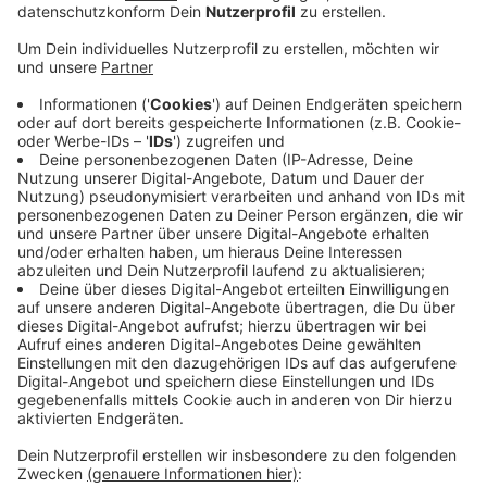
Hygienemaßnahmen. Beim Ein- und Aussteigen
sorgen Servicemitarbeiter*innen darauf, dass
Fahrgäste genügend Platz haben.
Veröffentlicht:
Dienstag, 21.04.2020 15:09
Anzeige
Außerdem werden Haltestangen,
Fahrkartenautomaten und häufiger desinfiziert. Nach
wie vor gibt es Durchsagen zu Hygienevorschriften
und bei den Bahnen werden automatisch alle Türen an
den Haltestellen geöffnet. Die Rheinbahn empfiehlt
zudem, Gesichtsmasken zu tragen. Ab kommendem
Montag (27. April 2020) soll die Rheinbahn wieder im
Normalbetrieb fahren - also häufiger als jetzt.
Anzeige