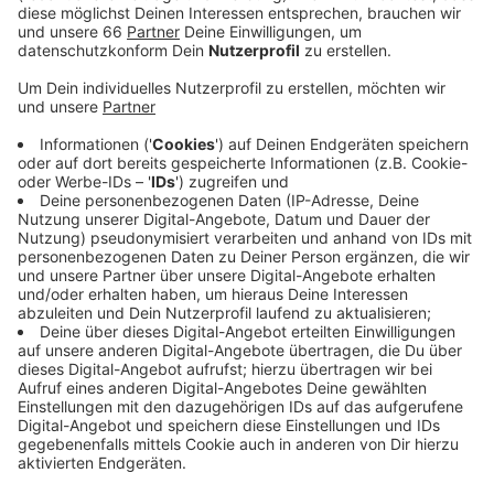
Demnach sind aktuell in unserer Stadt über 25.000
Frauen und Männer offiziell ohne Job. Der Anstieg ist
zwar saisontypisch, heißt es von der Arbeitsagentur. Er
fällt in diesem Jahr aber stärker aus als sonst. Die
schwächelnde Konjunktur mache sich auch auf dem
Arbeitsmarkt bemerkbar. Die Quote in Düsseldorf liegt
im Juli erstmals wieder über sieben-, nämlich bei 7,1%.
- Heute startet bei uns auch das neue Ausbildungsjahr:
Über 2.000 junge Menschen haben bereits einen Azubi-
Platz. Tausend weitere suchen noch. Insgesamt gibt
es in Düsseldorf aber mehr Ausbildungsplätze als
Bewerber. Am Donnerstag findet außerdem eine
weitere Azubi-Börse statt.
Anzeige