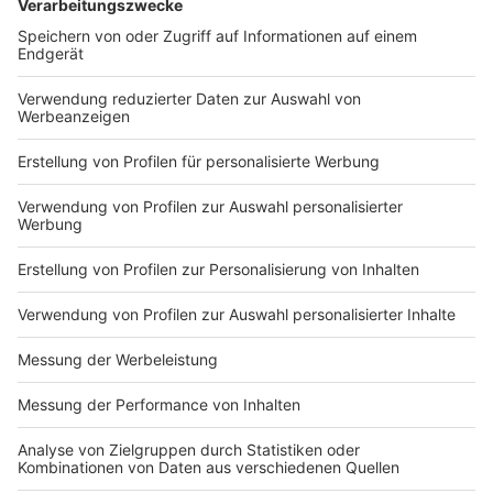
sichergestellt werden.
In Einrichtungen mit mehr als 60 Kindern sowie
Gruppen mit unter dreijährigen oder behinderten
Kindern muss zudem noch mindestens eine weitere
Fachkraft anwesend sein. Eine Erlaubnis für den
Betrieb nach diesen Regeln muss vom Träger im
Einvernehmen mit dem örtlichen Jugendamt beim
Landesjugendamt beantragt und kann in der Regel
einmal pro Kindergartenjahr und Einrichtung erteilt
werden, heißt es im Entwurf. Laut Ministerium soll die
Personalverordnung in Kürze veröffentlicht werden
und in Kraft treten.
dpa mit David Müller
Anzeige