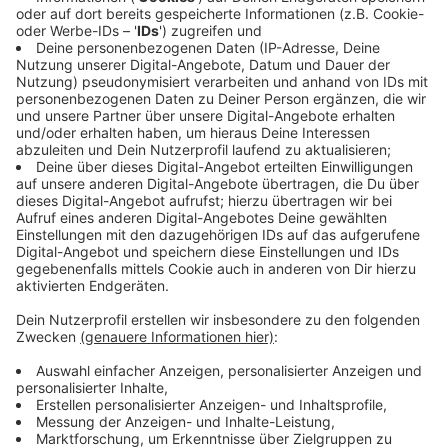
Idee der Aufstockung durch fachferne Kräfte aber
auch über das Risiko, dass es dann in Zukunft mehr
reine Betreuung in den Kitas geht als um frühkindliche
Bildung.
Anzeige
Ministerin Paul verteidigt Pläne
Anzeige
Die geplanten Lockerungen der Personalvorgaben in
nordrhein-westfälischen Kitas stoßen auf heftige
Kritik. In mehreren Petitionen sind innerhalb weniger
Tage bereits mehr als 115.000 Unterschriften
gesammelt worden. Die Initiatoren fordern die
Landesregierung auf, das Vorhaben zu stoppen.
"Als Eltern in Nordrhein-Westfalen sind wir entsetzt