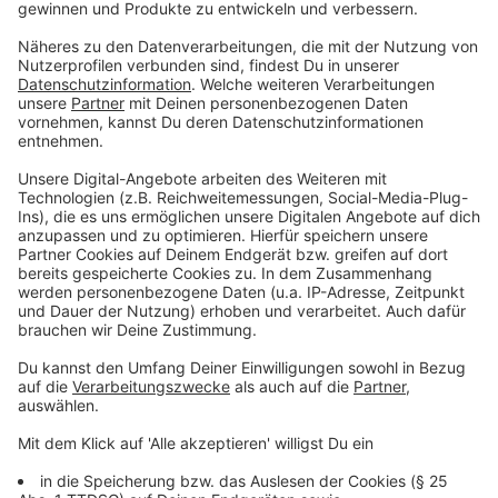
über den vorgeschlagenen Entwurf", heißt es im Aufruf
von einer der Petitionen. Kinder dürften nicht die
leidtragenden Opfer der strukturellen Probleme
werden. "Nicht nur stellt diese Regelung eine
unglaubliche Belastung für das Kitapersonal dar,
sondern sie gefährdet auch das Wohlergehen und die
Entwicklung unserer Kinder."
Die nordrhein-westfälische Kinder- und
Familienministerin Josefine Paul (Grüne) verteidigt ihre
Pläne in einem Interview
Anzeige
In Ausfallsituationen nur eine Fachkraft in
Einrichtungen mit bis zu 60 Kindern
Anzeige