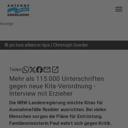
menu
Anzeige
©
picture alliance/dpa | Christoph Soeder
mail
open_in_new
Teilen:
Mehr als 115.000 Unterschriften
gegen neue Kita-Verordnung -
Interview mit Erzieher
Die NRW-Landesregierung möchte Kitas für
Ausnahmefälle flexibler ausrichten. Bei vielen
Menschen sorgen die Pläne für Entrüstung.
Familienministerin Paul wehrt sich gegen Kritik.