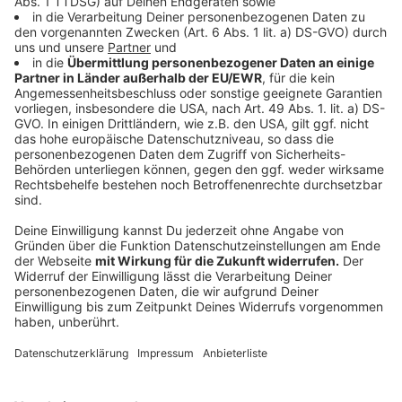
Die Landesregierung will mit einer Änderung der
Personalverordnung Lockerungen bei Qualifikation und
Personalschlüssel in Kitas erreichen. So sollen Kitas
dadurch unter anderem ausnahmsweise offenbleiben,
wenn Teile des Personals plötzlich krankheitsbedingt
ausfallen. Dafür sollen dann sogenannte
Ergänzungskräfte, etwa Kinderpfleger,
Sozialassistenten oder Heilerziehungshelfer, zum
Einsatz kommen.
Der Entwurf für die neue Personalverordnung sieht vor,
dass in Einrichtungen mit bis zu 60 Kindern bei akutem
Personalstand für bis zu sechs Wochen nur eine
sozialpädagogische Fachkraft - also etwa ein staatlich
anerkannter Erzieher, Heilpädagoge oder
Sozialpädagoge – zu jeder Zeit anwesend sein muss.
Gleichzeitig muss in einer solchen Situation dann aber
der verstärkte Einsatz von Ergänzungskräften