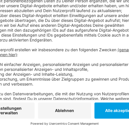
Rund 2.000 Zuschauer werden am 4. Februar dabei sein
Weltklasse-Athleten besetzt - in einem Ranking der
Athletics) hat Düsseldorf dieses Jahr wiederholt de
hat, kann das Meeting im Fernsehen verfolgen - EUR
Anzeige