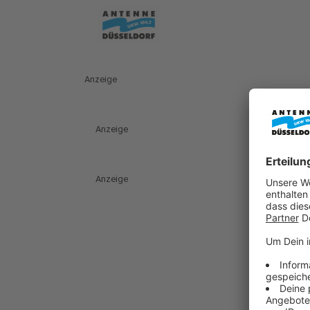
Anzeige
Anzeige
Anzeige