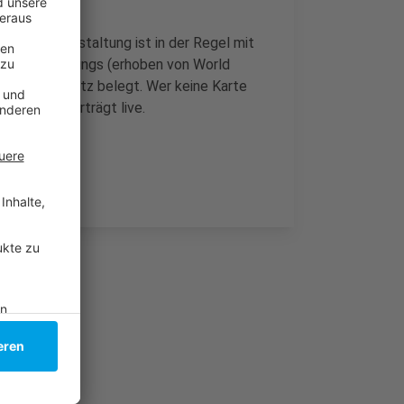
. Die Veranstaltung ist in der Regel mit
 Hallen-Meetings (erhoben von World
n zweiten Platz belegt. Wer keine Karte
OSPORT überträgt live.