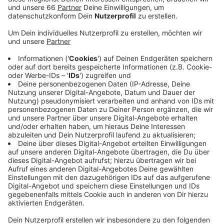
Veröffentlicht:
Dienstag, 07.01.2020 16:51
Anzeige
Für viele unserer Hörer gehörte der obligatorische
Burger nach einem Kinobesuch direkt gegenüber früher
dazu. Viele schreiben vor allem von Kindheits- und
Jugenderinnerungen. Arndt und Ute haben zum Beispiel
hatten dort sogar ihren ersten Hamburger. Ob wir in
Zukunft an der Ecke wieder etwas zu Essen
bekommen, ist noch unklar. Bisher gibt es noch keine
Pläne für ein neues Lokal oder Geschäft. Laut der
Immobilien- und Standortgemeinschaft Graf-Adolf-
Straße sollte in das Gebäude auf keinen Fall wieder ein
Hotel, wie es vor langer Zeit der Fall war. Neue
Gastronomie hingegen sei gerne gesehen. Der
Immobilienexperte Marcel Abel (JLL) hat uns gesagt,