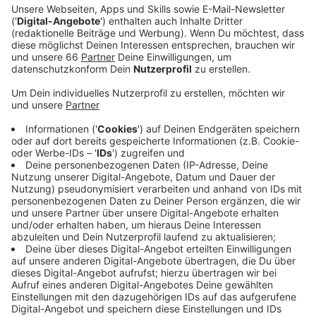
Ein Abend des Jahres 2012, mitten im Sommer. Die
Frau an der Bar, ein paar Drinks, flirtige Gespräche, 40
Grad Lufttemperatur draußen, vor Schweiß klebende
Klamotten. Ein Taxi vor der Tür, rein, Fenster auf,
fiebrige Küsse auf der Rückbank – und dann ist sie
plötzlich weg, rausgesprungen an einer Ampel,
rausgesprungen aus seinem Leben. Aber wie bei einem
Pawlow’schen Hund hat sich dieser Moment
eingegraben. Wann immer Max in einem Taxi sitzt,
springen seine Gedanken ein Jahrzehnt zurück in diese
Nacht, und ihm wird warm. Das in etwa ist das, was wir
in dieser Single "Taxi" von Giesinger erzählt bekommen.
Wir haben diesen Song für euch im besten Mix - hier
könnt ihr in anhören.
Anzeige