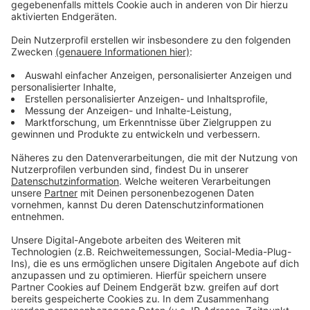
Wir benötigen Ihre
Zustimmung, um den YouTube
Video-Service zu laden!
Wir verwenden einen Service eines
Drittanbieters, um Videoinhalte
einzubetten. Dieser Service kann
Daten zu Ihren Aktivitäten
sammeln. Bitte lesen Sie die
Details durch und stimmen Sie der
Nutzung des Service zu, um dieses
Video anzusehen.
Mehr Informationen
Max Giesinger - Taxi
Akzeptieren
Anzeige
powered by
Usercentrics Consent