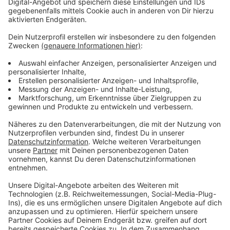
Anzeige
Wir benötigen Ihre
Zustimmung, um den YouTube
Video-Service zu laden!
Wir verwenden einen Service eines
Drittanbieters, um Videoinhalte
einzubetten. Dieser Service kann
Daten zu Ihren Aktivitäten
sammeln. Bitte lesen Sie die
Details durch und stimmen Sie der
Nutzung des Service zu, um dieses
Video anzusehen.
Mehr Informationen
Matt Simons - Better Tomorrow (Official Video)