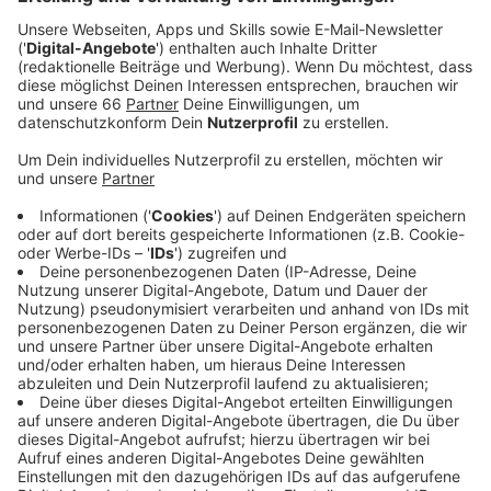
Matt Simons hat was neues geschrieben, über eine
persönliche Sache, die aber auch viele betreffen wird.
Es geht um seine Panikattacken, die er vor allem in
jüngeren Jahren sehr oft hatte, und um sein Motto,
was er dabei immer anwendet. Die Abende waren
schlimm mit den Panikattacken, dann ist er
eingeschlafen und am nächsten Tag ging es ihm
besser. Also hat er sich immer wieder gesagt, "du wirst
dich morgen besser fühlen". Deshalb heißt der Song
"Better Tomorrow". Matt Simons wollte für den Song
unbedingt den "großen schwedischen Pop-Sound". Da
hatte er anscheinend eine klare Vorstellung, was das
genau ist. Er wollte bewusst einen fröhlichen Klang
haben für dieses ernste Thema, weil er sich damit
auch herausfordern wollte. Es sei viel schwieriger,
einen optimistischen Happy-Song zu schreiben als
einen traurigen.