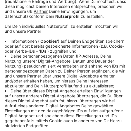
den Ulmenmarkt schlendern. Dort müssen wir jetzt
neuerdings am Eingang unsere Kontaktdaten
angeben.
Veröffentlicht:
Samstag, 17.10.2020 06:43
Anzeige
Vor Ort können wir uns dann zum Beispiel auf
Essenstände, Antikes, Vintage und Pflanzen freuen.
Auch die Glühweinsaison wird auf dem Ulmenmarkt
eingeläutet. Los gehts hier um 15 Uhr, der Trödelmarkt
am Aachener Platz beginnt schon um halb 8 Uhr
morgens.
Website Ulmenmarkt:
Website Aachener Platz: